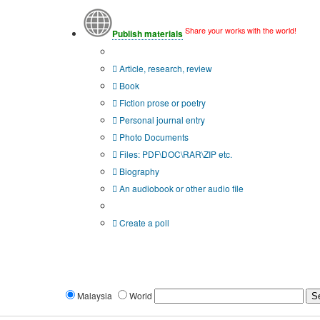
Share your works with the world!
Publish materials
Publication type?
Article, research, review
Book
Fiction prose or poetry
Personal journal entry
Photo Documents
Files: PDF\DOC\RAR\ZIP etc.
Biography
An audiobook or other audio file
Additional options:
Create a poll
Malaysia
World