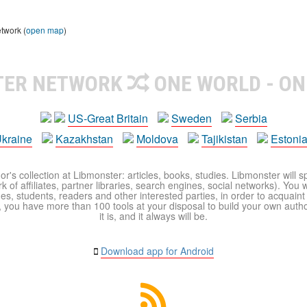
etwork (
open map
)
TER NETWORK
ONE WORLD - ON
US-Great Britain
Sweden
Serbia
kraine
Kazakhstan
Moldova
Tajikistan
Estoni
r's collection at Libmonster: articles, books, studies. Libmonster will s
 of affiliates, partner libraries, search engines, social networks). You wi
ues, students, readers and other interested parties, in order to acquain
 you have more than 100 tools at your disposal to build your own author c
it is, and it always will be.
Download app for Android