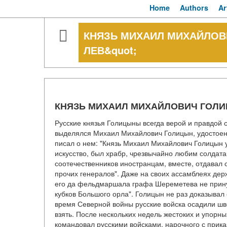
Home
Authors
Ar
КНЯЗЬ МИХАИЛ МИХАЙЛОВИ
ЛЕВ&quot;
КНЯЗЬ МИХАИЛ МИХАЙЛОВИЧ ГОЛИЦ
Русские князья Голицыны всегда верой и правдой 
выделялся Михаил Михайлович Голицын, удостоен
писал о нем: "Князь Михаил Михайлович Голицын 
искусство, был храбр, чрезвычайно любим солдата
соотечественников иностранцам, вместе, отдавал 
прочих генералов". Даже на своих ассамблеях дер
его да фельдмаршала графа Шереметева не принуж
кубков Большого орла". Голицын не раз доказывал 
время Северной войны русские войска осадили шве
взять. После нескольких недель жестоких и упорн
командовал русскими войсками, нарочного с прик