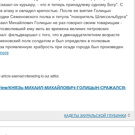
азал он курьеру, - что я теперь принадлежу одному Богу". С
в атаку и овладел крепостью. После ее взятия Голицын
ардии Семеновского полка и титула "покоритель Шлиссельбурга"
Михаил Михайлович Голицын не раз говорил своим товарищам -
 позволившей ему жить во времена великих петровских
ал- фельдмаршал с того, что в двенадцатилетнем возрасте
еменовский полк солдатом и был определен в полковые
 за проявленную храбрость при осаде города был произведен
more
rticle seemed interesting to our editor.
icles/view/КНЯЗЬ-МИХАИЛ-МИХАЙЛОВИЧ-ГОЛИЦЫН-СРАЖАЛСЯ-
КАДЕТЫ ЗАУРАЛЬСКОЙ ГЛУБИНКИ