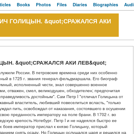
ticles
Books
Photos
Files
Diaries
Biographies
Audi
Ч ГОЛИЦЫН. &quot;СРАЖАЛСЯ АКИ
ЫН. &quot;СРАЖАЛСЯ АКИ ЛЕВ&quot;
служили России. В петровские времена среди них особенно
ный в 1725 г. звания генерал-фельдмаршала. Его биограф
умный, исполненный чести, знал совершенно военное
ми, отважен, смел, великодушен, обходителен; предпочитая
справедливость достойным". Сам Петр I "отличал Голицына от
жавный властитель, любивший повеселиться всласть, "только
дал пить, освобождал от наказания, состоявшего в осушении
свою преданность императору на поле брани. В 1702 г. во
дскую крепость Нотебург. Петр I и не надеялся быстро ее
ых боев император прислал к князю Голицыну, который
азанием снять осаду. Но Голицын ослушался царя и решился на