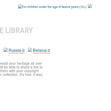
E LIBRARY
a
Russia-2
Belarus-2
pread your heritage all over
ll be able to share a link to
t them with your copyright
ollection. It's free: it was,