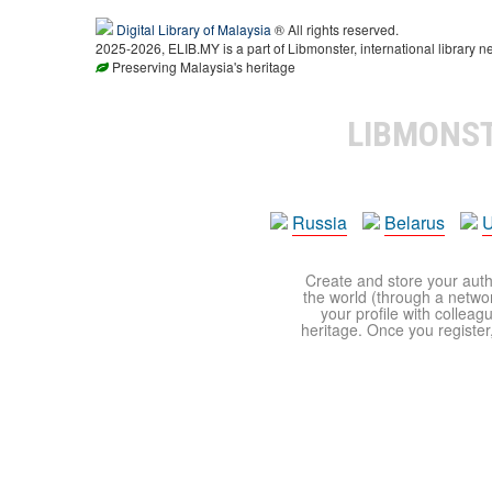
Digital Library of Malaysia
® All rights reserved.
2025-2026, ELIB.MY is a part of Libmonster, international library n
Preserving Malaysia's heritage
LIBMONS
Russia
Belarus
U
Create and store your autho
the world (through a network
your profile with colleag
heritage. Once you register,