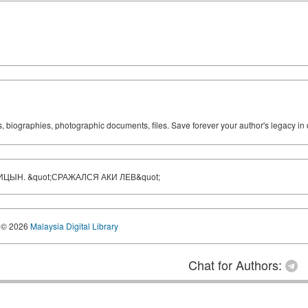
ks, biographies, photographic documents, files. Save forever your author's legacy in 
ЫН. &quot;СРАЖАЛСЯ АКИ ЛЕВ&quot;
© 2026
Malaysia Digital Library
Chat for Authors: