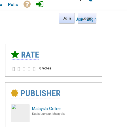
o
Polls
Join
Login
Join
·
Login
RATE
0 votes
PUBLISHER
Malaysia Online
Kuala Lumpur, Malaysia