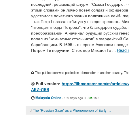
последний, решающий штурм. "Скажи Государю, - ск
этими словами он лично повел солдат и офицеров 
удостоился почетного звания полковника лейб- гв
- так Петр I назвал отбитую у шведов крепость. 
"птенцам гнезда Петрова", что благодарен судьбе,
преобразований. А начинал будущий русский генер
попал из "комнатных стольников" в гвардейский С
барабанщики. В 1695 г. в первом Азовском походе
Петром I в поручики. С тех пор Михаил Го ...
Read 
____________________
This publication was posted on Libmonster in another country. The a
Full version:
https://libmonster.com/m/art
АКИ-ЛЕВ
Malaysia Online
·
139 days ago
0
159
The "Russian Gaze" as a Phenomenon of Early 2026