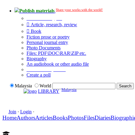
Share your works with the world!
Publish materials
Publication type?
Article, research, review
Book
Fiction prose or poetry
Personal journal entry
Photo Documents
Files: PDF\DOC\RAR\ZIP etc.
Biography
An audiobook or other audio file
Additional options:
Create a poll
Malaysia
World
Malaysia
LIBRARY
Join
·
Login
·
Home
Authors
Articles
Books
Photos
Files
Diaries
Biographi