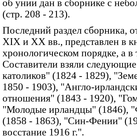
об унии дан в сборнике с не
(стр. 208 - 213).
Последний раздел сборника, о
XIX и XX вв., представлен в к
хронологическом порядке, а в
Составители взяли следующие
католиков" (1824 - 1829), "Зе
1850 - 1903), "Англо-ирландс
отношения" (1843 - 1920), "Гом
"Молодые ирландцы" (1846), 
(1858 - 1863), "Син-Фении" (1
восстание 1916 г.".