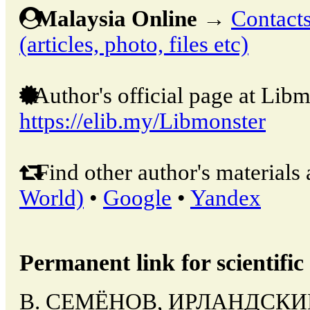
Malaysia Online
→
Contacts
(articles, photo, files etc)
Author's official page at Libm
https://elib.my/Libmonster
Find other author's materials 
World)
•
Google
•
Yandex
Permanent link for scientific 
В. СЕМЁНОВ, ИРЛАНДСК