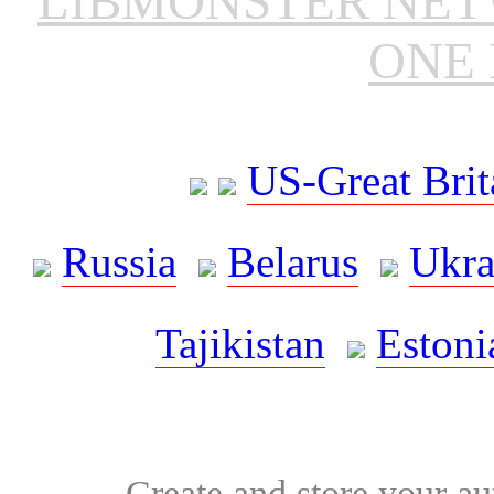
LIBMONSTER NE
ONE 
US-Great Brit
Russia
Belarus
Ukra
Tajikistan
Estoni
Create and store your au