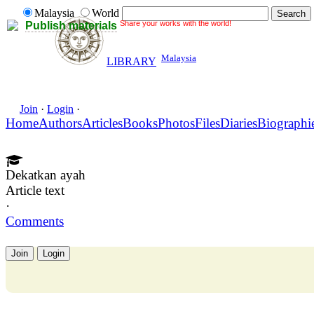
Malaysia
World
Share your works with the world!
Publish materials
Malaysia
LIBRARY
Join
·
Login
·
Home
Authors
Articles
Books
Photos
Files
Diaries
Biographi
Dekatkan ayah
Article text
·
Comments
Join
Login