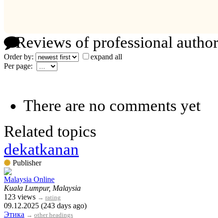
Reviews of professional author
Order by:
expand all
Per page:
There are no comments yet
Related topics
dekatkanan
Publisher
Malaysia Online
Kuala Lumpur, Malaysia
123 views
→
rating
09.12.2025 (243 days ago)
Этика
→
other headings