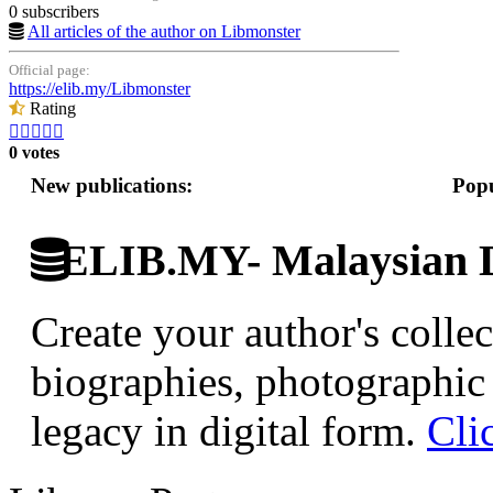
0 subscribers
All articles of the author on Libmonster
Official page:
https://elib.my/Libmonster
Rating





0 votes
New publications:
Popu
ELIB.MY- Malaysian Di
Create your author's collec
biographies, photographic 
legacy in digital form.
Cli