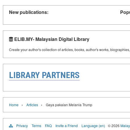
New publications:
Popu
ELIB.MY- Malaysian Digital Library
Create your author's collection of articles, books, author's works, biographies
LIBRARY PARTNERS
›
›
Home
Articles
Gaya pakaian Melania Trump
Privacy
Terms
FAQ
Invite a Friend
Language (en)
© 2026
Malays