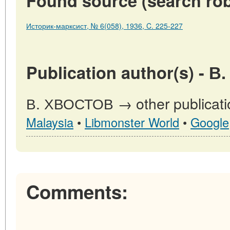
Found source (search rob
Историк-марксист, № 6(058), 1936, C. 225-227
Publication author(s) - 
В. ХВОСТОВ → other publicati
Malaysia
•
Libmonster World
•
Google
Comments: