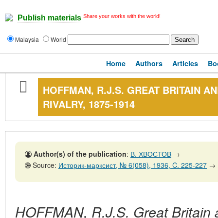
Share your works with the world!
Publish materials
Malaysia
World
Home
Authors
Articles
Bo
HOFFMAN, R.J.S. GREAT BRITAIN 
RIVALRY, 1875-1914
Author(s) of the publication
:
В. ХВОСТОВ
→
Source:
Историк-марксист, № 6(058), 1936, C. 225-227
→
HOFFMAN, R.J.S. Great Britain 