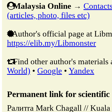
Malaysia Online
→
Contacts
(articles, photo, files etc)
Author's official page at Libm
https://elib.my/Libmonster
Find other author's materials 
World)
•
Google
•
Yandex
Permanent link for scientific 
Pалитra Mark Chagall // Kual