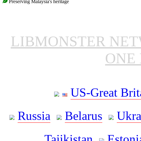
Preserving Malaysia's heritage
LIBMONSTER NE
ONE 
US-Great Brit
Russia
Belarus
Ukra
Tajikistan
Estoni