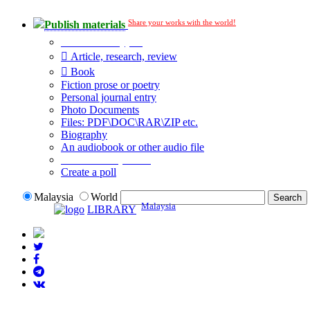
Share your works with the world!
Publish materials
Publication type?
Article, research, review
Book
Fiction prose or poetry
Personal journal entry
Photo Documents
Files: PDF\DOC\RAR\ZIP etc.
Biography
An audiobook or other audio file
Additional options:
Create a poll
Malaysia
World
Malaysia
LIBRARY