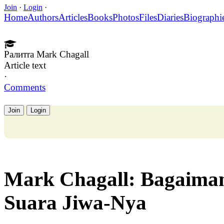
Join
·
Login
·
Home
Authors
Articles
Books
Photos
Files
Diaries
Biographi
Pалитra Mark Chagall
Article text
·
Comments
Join
Login
Mark Chagall: Bagaima
Suara Jiwa-Nya