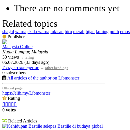
There are no comments yet
Related topics
shagal
warna
skala warna
lukisan
biru
merah
hijau
kuning
putih
emos
Publisher
Malaysia Online
Kuala Lumpur, Malaysia
30 views
→
rating
06.07.2026 (33 days ago)
Искусствоведение
→
other headings
0 subscribers
All articles of the author on Libmonster
Official page:
https://elib.my/Libmonster
Rating





0 votes
Related Articles
Kehidupan Bastille selepas Bastille di budaya global