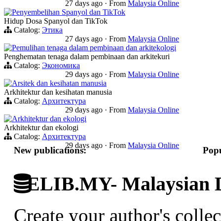
27 days ago
·
From
Malaysia Online
Penyembelihan Spanyol dan TikTok
Hidup Dosa Spanyol dan TikTok
Catalog:
Этика
27 days ago
·
From
Malaysia Online
Pemulihan tenaga dalam pembinaan dan arkitekologi
Penghematan tenaga dalam pembinaan dan arkitekuri
Catalog:
Экономика
29 days ago
·
From
Malaysia Online
Arsitek dan kesihatan manusia
Arkhitektur dan kesihatan manusia
Catalog:
Архитектура
29 days ago
·
From
Malaysia Online
Arkhitektur dan ekologi
Arkhitektur dan ekologi
Catalog:
Архитектура
29 days ago
·
From
Malaysia Online
New publications:
Popu
ELIB.MY- Malaysian Di
Create your author's collec