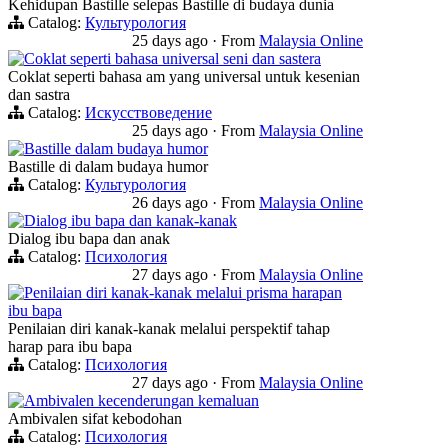
Kehidupan Bastille selepas Bastille di budaya dunia
Catalog:
Культурология
25 days ago
·
From
Malaysia Online
Coklat seperti bahasa universal seni dan sastera
Coklat seperti bahasa am yang universal untuk kesenian
dan sastra
Catalog:
Искусствоведение
25 days ago
·
From
Malaysia Online
Bastille dalam budaya humor
Bastille di dalam budaya humor
Catalog:
Культурология
26 days ago
·
From
Malaysia Online
Dialog ibu bapa dan kanak-kanak
Dialog ibu bapa dan anak
Catalog:
Психология
27 days ago
·
From
Malaysia Online
Penilaian diri kanak-kanak melalui prisma harapan
ibu bapa
Penilaian diri kanak-kanak melalui perspektif tahap
harap para ibu bapa
Catalog:
Психология
27 days ago
·
From
Malaysia Online
Ambivalen kecenderungan kemaluan
Ambivalen sifat kebodohan
Catalog:
Психология