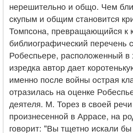
нерешительно и общо. Чем ближ
скупым и общим становится кр
Томпсона, превращающийся к к
библиографический перечень ст
Робеспьере, расположенный в 
изредка автор дает коротеньк
именно после войны острая кл
отразилась на оценке Робеспье
деятеля. М. Торез в своей реч
произнесенной в Аррасе, на р
говорит: "Вы тщетно искали б