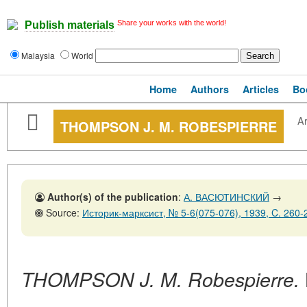
Share your works with the world!
Publish materials
Malaysia
World
Home
Authors
Articles
Bo
Ar
THOMPSON J. M. ROBESPIERRE
Author(s) of the publication
:
А. ВАСЮТИНСКИЙ
→
Source:
Историк-марксист, № 5-6(075-076), 1939, C. 260-
THOMPSON J. M. Robespierre.