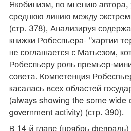
Якобинизм, по мнению автора,
среднюю линию между экстрем
(стр. 378), Анализируя содержа
книжки Робеспьера- "хартии тер
не соглашается с Матьезом, к
Робеспьеру роль премьер-мини
совета. Компетенция Робеспье
касалась всех областей госуда
(always showing the some wide co
government activity) (стр. 390).
В 14-й главе (ноябрь-февраль