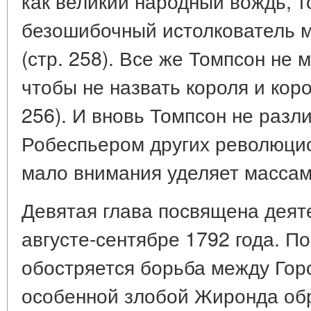
как великий народный вождь, т
безошибочный истолкователь мо
(стр. 258). Все же Томпсон не 
чтобы не назвать короля и коро
256). И вновь Томпсон не разл
Робеспьером других революцио
мало внимания уделяет массам
Девятая глава посвящена деят
августе-сентябре 1792 года. П
обостряется борьба между Гор
особенной злобой Жиронда об