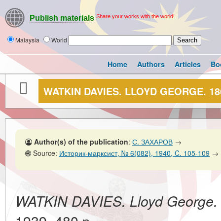
Share your works with the world!
Publish materials
Malaysia
World
Home
Authors
Articles
Bo
WATKIN DAVIES. LLOYD GEORGE. 18
Author(s) of the publication
:
С. ЗАХАРОВ
→
Source:
Историк-марксист, № 6(082), 1940, C. 105-109
→
WATKIN DAVIES. Lloyd George.
1939. 480 p.