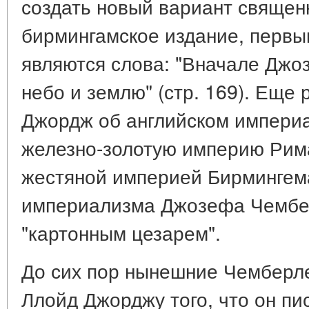
создать новый вариант священн
бирмингамское издание, первы
являются слова: "Вначале Джо
небо и землю" (стр. 169). Еще 
Джордж об английском импери
железно-золотую империю Рим
жестяной империей Бирмингем
империализма Джозефа Чембе
"картонным цезарем".
До сих пор нынешние Чемберле
Ллойд Джорджу того, что он пи