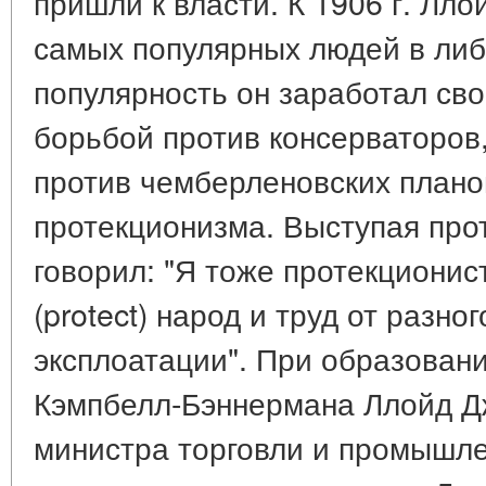
пришли к власти. К 1906 г. Лл
самых популярных людей в либ
популярность он заработал св
борьбой против консерваторов,
против чемберленовских плано
протекционизма. Выступая прот
говорил: "Я тоже протекционис
(protect) народ и труд от разно
эксплоатации". При образован
Кэмпбелл-Бэннермана Ллойд Д
министра торговли и промышле