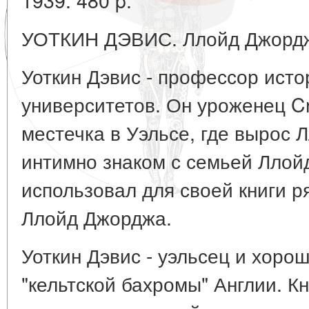
УОТКИН ДЭВИС. Ллойд Джордж.
Уоткин Дэвис - профессор исто
университетов. Он уроженец Cri
местечка в Уэльсе, где вырос 
интимно знаком с семьей Ллой
использовал для своей книги 
Ллойд Джорджа.
Уоткин Дэвис - уэльсец и хоро
"кельтской бахромы" Англии. Кн