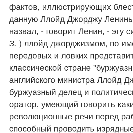
фактов, иллюстрирующих блес
данную Ллойд Джорджу Лениным
назвал, - говорит Ленин, - эту 
) ллойд-джорджизмом, по им
З.
передовых и ловких представи
классической стране "буржуазн
английского министра Ллойд Д
буржуазный делец и политичес
оратор, умеющий говорить каки
революционные речи перед ра
способный проводить изрядны