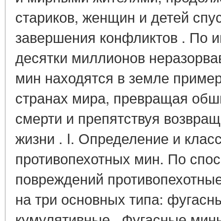
стариков, женщин и детей спу
завершения конфликтов . По 
десятки миллионов неразорва
мин находятся в земле приме
странах мира, превращая обш
смерти и препятствуя возвра
жизни . I. Определение и кла
противопехотных мин. По спо
повреждений противопехотны
на три основных типа: фугасн
кумулятивные . Фугасные мин