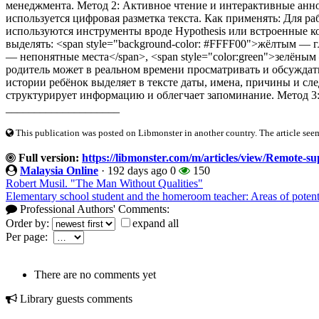
менеджмента. Метод 2: Активное чтение и интерактивные ан
используется цифровая разметка текста. Как применять: Для р
используются инструменты вроде Hypothesis или встроенные к
выделять: <span style="background-color: #FFFF00">жёлтым — г
— непонятные места</span>, <span style="color:green">зелён
родитель может в реальном времени просматривать и обсуждат
истории ребёнок выделяет в тексте даты, имена, причины и сл
структурирует информацию и облегчает запоминание. Метод 3:
____________________
This publication was posted on Libmonster in another country. The article seeme
Full version:
https://libmonster.com/m/articles/view/Remote-sup
Malaysia Online
·
192 days ago
0
150
Robert Musil. "The Man Without Qualities"
Elementary school student and the homeroom teacher: Areas of potenti
Professional Authors' Comments:
Order by:
expand all
Per page:
There are no comments yet
Library guests comments