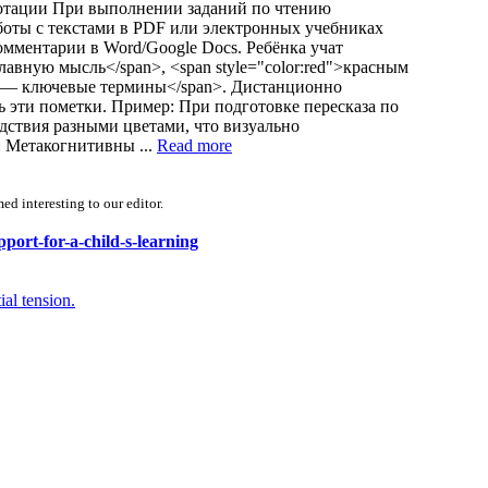
нотации При выполнении заданий по чтению
аботы с текстами в PDF или электронных учебниках
омментарии в Word/Google Docs. Ребёнка учат
лавную мысль</span>, <span style="color:red">красным
ым — ключевые термины</span>. Дистанционно
ь эти пометки. Пример: При подготовке пересказа по
едствия разными цветами, что визуально
 Метакогнитивны ...
Read more
d interesting to our editor.
port-for-a-child-s-learning
al tension.