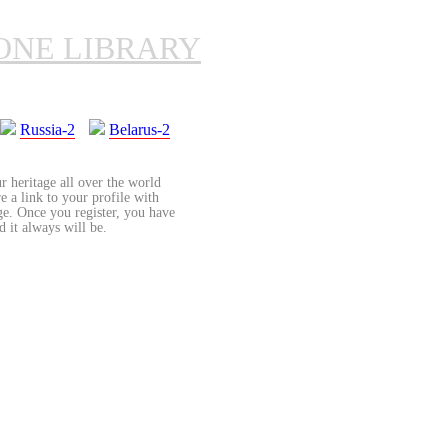
ONE LIBRARY
Russia-2
Belarus-2
r heritage all over the world
re a link to your profile with
age. Once you register, you have
d it always will be.