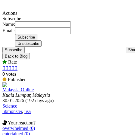
Actions
Subscribe
Name:
Email:
Subscribe
Sha
Back to Blog
Rate





0 votes
Publisher
Malaysia Online
Kuala Lumpur, Malaysia
30.01.2026 (192 days ago)
Science
libmonster
,
usa
Your reaction?
overwhelmed (0)
entertained (0)