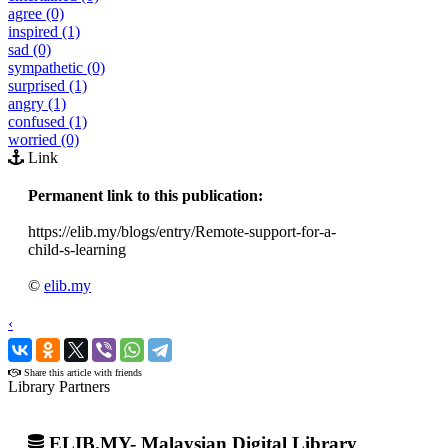
agree (0)
inspired (1)
sad (0)
sympathetic (0)
surprised (1)
angry (1)
confused (1)
worried (0)
Link
Permanent link to this publication:
https://elib.my/blogs/entry/Remote-support-for-a-
child-s-learning
©
elib.my
‹
›
Share this article with friends
Library Partners
ELIB.MY- Malaysian Digital Library