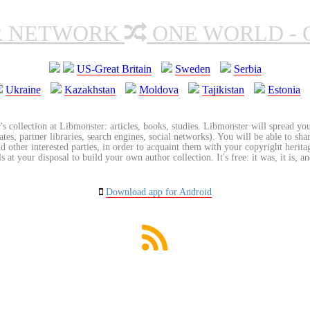
R NETWORK
ONE WORLD - 
US-Great Britain
Sweden
Serbia
Ukraine
Kazakhstan
Moldova
Tajikistan
Estonia
's collection at Libmonster: articles, books, studies. Libmonster will spread you
tes, partner libraries, search engines, social networks). You will be able to sha
nd other interested parties, in order to acquaint them with your copyright herit
 at your disposal to build your own author collection. It's free: it was, it is, an
Download app for Android