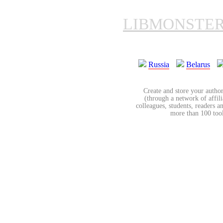
LIBMONSTE
Russia
Belarus
Create and store your author
(through a network of affilia
colleagues, students, readers a
more than 100 tools