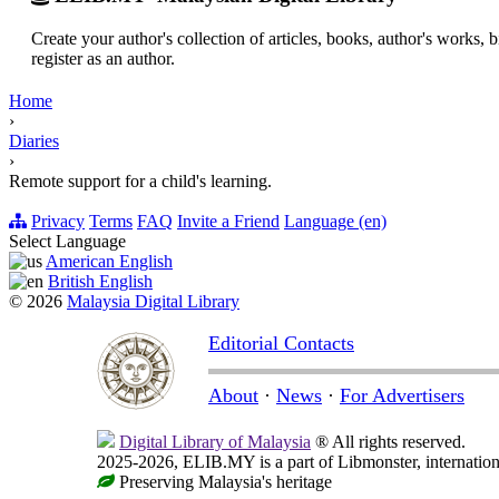
Create your author's collection of articles, books, author's works,
register as an author.
Home
›
Diaries
›
Remote support for a child's learning.
Privacy
Terms
FAQ
Invite a Friend
Language (en)
Select Language
American English
British English
© 2026
Malaysia Digital Library
Editorial Contacts
About
·
News
·
For Advertisers
Digital Library of Malaysia
® All rights reserved.
2025-2026, ELIB.MY is a part of Libmonster, internationa
Preserving Malaysia's heritage