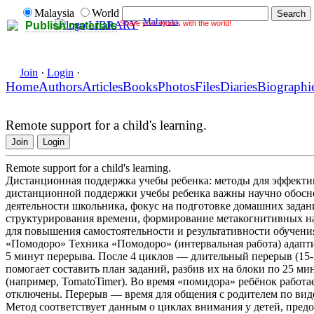
Malaysia
World
Malaysia
Share your works with the world!
LIBRARY
Publish materials
Join
·
Login
·
Home
Authors
Articles
Books
Photos
Files
Diaries
Biographi
Remote support for a child's learning.
Join
Login
Remote support for a child's learning.
Дистанционная поддержка учебы ребенка: методы для эффект
дистанционной поддержки учебы ребенка важны научно обосн
деятельности школьника, фокус на подготовке домашних зада
структурирования времени, формирование метакогнитивных н
для повышения самостоятельности и результативности обучени
«Помодоро» Техника «Помодоро» (интервальная работа) адапти
5 минут перерыва. После 4 циклов — длительный перерыв (15-
помогает составить план заданий, разбив их на блоки по 25 м
(например, TomatoTimer). Во время «помидора» ребёнок работае
отключены. Перерыв — время для общения с родителем по вид
Метод соответствует данным о циклах внимания у детей, пред