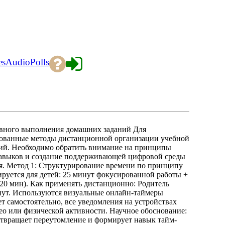
es
Audio
Polls
ивного выполнения домашних заданий Для
ованные методы дистанционной организации учебной
ний. Необходимо обратить внимание на принципы
авыков и создание поддерживающей цифровой среды
я. Метод 1: Структурирование времени по принципу
руется для детей: 25 минут фокусированной работы +
20 мин). Как применять дистанционно: Родитель
инут. Используются визуальные онлайн-таймеры
т самостоятельно, все уведомления на устройствах
ео или физической активности. Научное обоснование:
отвращает переутомление и формирует навык тайм-