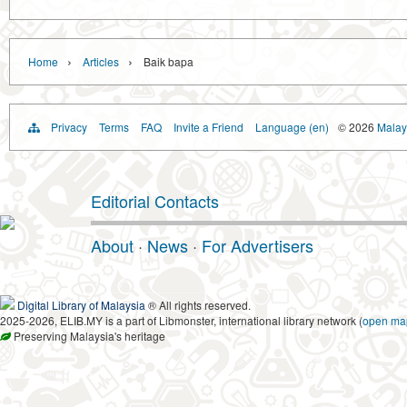
›
›
Home
Articles
Baik bapa
Privacy
Terms
FAQ
Invite a Friend
Language (en)
© 2026
Malays
Editorial Contacts
About
·
News
·
For Advertisers
Digital Library of Malaysia
® All rights reserved.
2025-2026, ELIB.MY is a part of Libmonster, international library network (
open ma
Preserving Malaysia's heritage