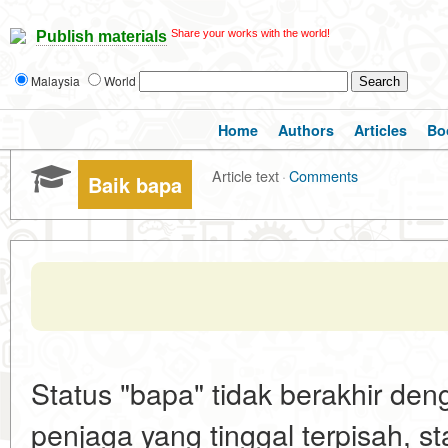
Share your works with the world!
Publish materials
Malaysia
World
Home
Authors
Articles
Bo
Article text
·
Comments
Baik bapa
Status "bapa" tidak berakhir den
penjaga yang tinggal terpisah, st