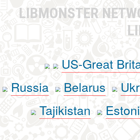
LIBMONSTER NET
L
US-Great Brit
Russia
Belarus
Ukr
Tajikistan
Eston