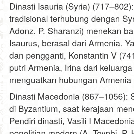
Dinasti Isauria (Syria) (717–802
tradisional terhubung dengan Sy
Adonz, P. Sharanzi) menekan bahw
Isaurus, berasal dari Armenia. 
dan pengganti, Konstantin V (7
putri Armenia, Irina dari keluar
menguatkan hubungan Armenia d
Dinasti Macedonia (867–1056): Sa
di Byzantium, saat kerajaan men
Pendiri dinasti, Vasili I Macedo
penelitian modern (A. Toynbi, P. 