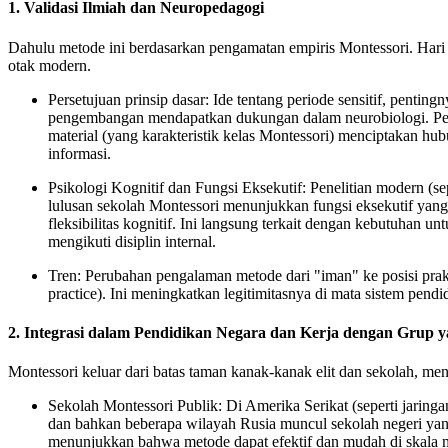
1. Validasi Ilmiah dan Neuropedagogi
Dahulu metode ini berdasarkan pengamatan empiris Montessori. Hari 
otak modern.
Persetujuan prinsip dasar:
Ide tentang
periode sensitif
, penting
pengembangan mendapatkan dukungan dalam neurobiologi. Pene
material (yang karakteristik kelas Montessori) menciptakan hub
informasi.
Psikologi Kognitif dan Fungsi Eksekutif:
Penelitian modern (se
lulusan sekolah Montessori menunjukkan fungsi eksekutif yang
fleksibilitas kognitif. Ini langsung terkait dengan kebutuhan u
mengikuti disiplin internal.
Tren:
Perubahan pengalaman metode dari "iman" ke posisi
prak
practice)
. Ini meningkatkan legitimitasnya di mata sistem pend
2. Integrasi dalam Pendidikan Negara dan Kerja dengan Grup 
Montessori keluar dari batas taman kanak-kanak elit dan sekolah, me
Sekolah Montessori Publik:
Di Amerika Serikat (seperti jaring
dan bahkan beberapa wilayah Rusia muncul
sekolah negeri ya
menunjukkan bahwa metode dapat efektif dan mudah di skala m