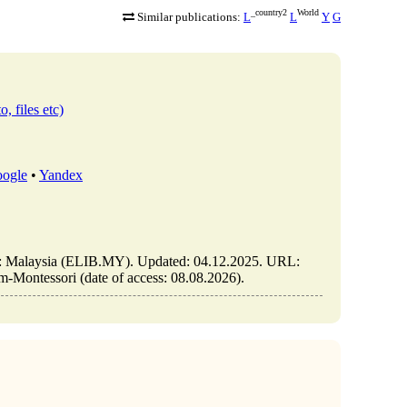
_country2
World
Similar publications:
L
L
Y
G
, files etc)
ogle
•
Yandex
: Malaysia (ELIB.MY). Updated: 04.12.2025. URL:
-Montessori (date of access: 08.08.2026).