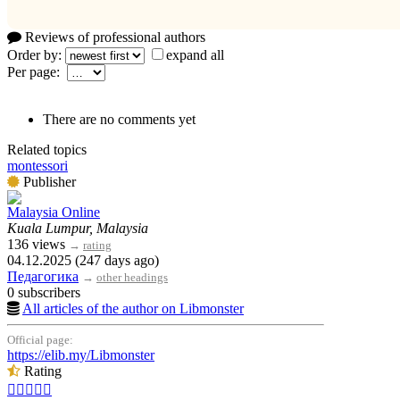
Reviews of professional authors
Order by:
expand all
Per page:
There are no comments yet
Related topics
montessori
Publisher
Malaysia Online
Kuala Lumpur, Malaysia
136 views
→
rating
04.12.2025 (247 days ago)
Педагогика
→
other headings
0 subscribers
All articles of the author on Libmonster
Official page:
https://elib.my/Libmonster
Rating




