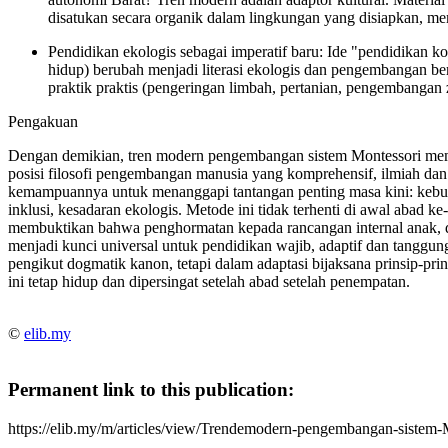
disatukan secara organik dalam lingkungan yang disiapkan, me
Pendidikan ekologis sebagai imperatif baru:
Ide "pendidikan ko
hidup) berubah menjadi
literasi ekologis dan pengembangan be
praktik praktis (pengeringan limbah, pertanian, pengembanga
Pengakuan
Dengan demikian, tren modern pengembangan sistem Montessori mem
posisi
filosofi pengembangan manusia yang komprehensif, ilmiah dan 
kemampuannya untuk menanggapi tantangan penting masa kini: kebutu
inklusi, kesadaran ekologis. Metode ini tidak terhenti di awal abad k
membuktikan bahwa penghormatan kepada rancangan internal anak, di
menjadi kunci universal untuk pendidikan wajib, adaptif dan tanggu
pengikut dogmatik kanon, tetapi dalam adaptasi bijaksana prinsip-pr
ini tetap hidup dan dipersingat setelah abad setelah penempatan.
©
elib.my
Permanent link to this publication:
https://elib.my/m/articles/view/Trendemodern-pengembangan-sistem-