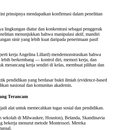
ini prinsipnya mendapatkan konfirmasi dalam penelitian
nya
lingkungan diatur
dan
konkentrasi
sebagai penggerak
litian menunjukkan bahwa manipulasi aktif, mandiri
ungan sinir yang lebih kuat daripada penerimaan pasif
perti kerja Angelina Lillard) mendemonstrasikan bahwa
 lebih berkembang — kontrol diri, memori kerja, dan
ntuk merancang kerja sendiri di kelas, membuat pilihan dan
tik pendidikan yang berdasar bukti ilmiah (evidence-based
idikan nasional dan komunitas akademis.
yang Terancam
njadi alat untuk memecahkan tugas sosial dan pendidikan.
an sekolah di Milwaukee, Houston), Belanda, Skandinavia
ng bekerja menurut metode Montessori
. Mereka
assal.