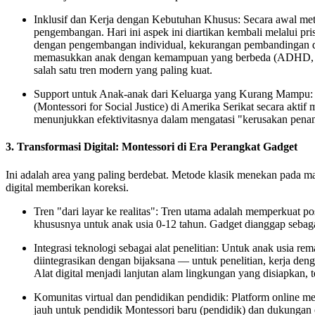
Inklusif dan Kerja dengan Kebutuhan Khusus:
Secara awal met
pengembangan. Hari ini aspek ini diartikan kembali melalui pr
dengan pengembangan individual, kekurangan pembandingan da
memasukkan anak dengan kemampuan yang berbeda (ADHD, ASD
salah satu tren modern yang paling kuat.
Support untuk Anak-anak dari Keluarga yang Kurang Mampu:
(Montessori for Social Justice)
di Amerika Serikat secara aktif
menunjukkan efektivitasnya dalam mengatasi "kerusakan penam
3. Transformasi Digital: Montessori di Era Perangkat Gadget
Ini adalah area yang paling berdebat. Metode klasik menekan pada
ma
digital memberikan koreksi.
Tren "dari layar ke realitas":
Tren utama adalah memperkuat pos
khususnya untuk anak usia 0-12 tahun. Gadget dianggap sebagai
Integrasi teknologi sebagai alat penelitian:
Untuk anak usia rema
diintegrasikan dengan bijaksana — untuk penelitian, kerja deng
Alat digital menjadi lanjutan alam
lingkungan yang disiapkan
, 
Komunitas virtual dan pendidikan pendidik:
Platform online me
jauh untuk pendidik Montessori baru (pendidik) dan dukungan 