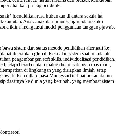
mpertahankan prinsip pendidik.
smik" (pendidikan rasa hubungan di antara segala hal
rkelanjutan
. Anak-anak dari umur yang muda melalui
n zona iklim) menguasai model penggunaan tanggung jawab.
bawa sistem dari status
metode pendidikan alternatif
ke
dapat diterapkan global
. Kekuatan sistem saat ini adalah
han pengembangan soft skills, individualisasi pendidikan,
e-20, tetapi berada dalam dialog dinamis dengan masa kini,
tempatkan di lingkungan yang disiapkan ilmiah, tetap
ng jawab. Kemudian masa Montessori terlihat bukan dalam
insip dasarnya ke dunia yang berubah, yang membuat sistem
Montessori