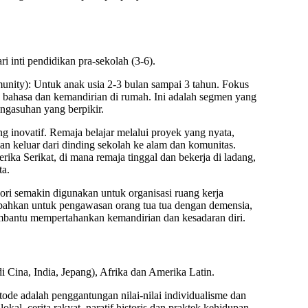
i inti pendidikan pra-sekolah (3-6).
unity):
Untuk anak usia 2-3 bulan sampai 3 tahun. Fokus
bahasa dan kemandirian di rumah. Ini adalah segmen yang
ngasuhan yang berpikir.
g inovatif. Remaja belajar melalui
proyek yang nyata,
kan keluar dari dinding sekolah ke alam dan komunitas.
rika Serikat, di mana remaja tinggal dan bekerja di ladang,
a.
ori semakin digunakan untuk organisasi ruang kerja
i) bahkan untuk pengawasan orang tua tua dengan demensia,
bantu mempertahankan kemandirian dan kesadaran diri.
i Cina, India, Jepang), Afrika dan Amerika Latin.
de adalah penggantungan nilai-nilai individualisme dan
 lokal, cerita rakyat, naratif historis dan praktek kehidupan