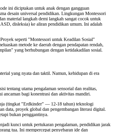
ode ini diciptakan untuk anak dengan gangguan
isma
desain universal pendidikan
. Lingkungan Montessori
n material langkah demi langkah sangat cocok untuk
, disleksia) ke aliran pendidikan umum. Ini adalah
Proyek seperti
"Montessori untuk Keadilan Sosial"
 meluaskan metode ke daerah dengan pendapatan rendah,
pilan" yang berhubungan dengan ketidakadilan sosial.
terial yang nyata dan taktil
. Namun, kehidupan di era
isi tentang
utama pengalaman sensorial dan realitas
,
 ancaman bagi konentrasi dan aktivitas mandiri.
ja (tingkat "Erdkinder" — 12-18 tahun) teknologi
an data, proyek global dan pengembangan literasi digital.
tetapi bukan penggantinya.
njadi kunci untuk pertukaran pengalaman, pendidikan jarak
orang tua. Ini mempercepat penyebaran ide dan