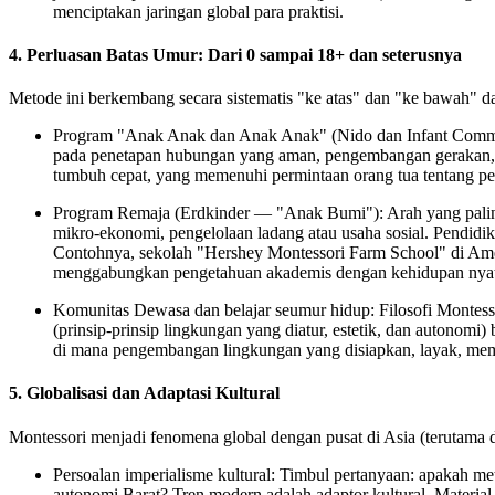
menciptakan jaringan global para praktisi.
4. Perluasan Batas Umur: Dari 0 sampai 18+ dan seterusnya
Metode ini berkembang secara sistematis "ke atas" dan "ke bawah" dar
Program "Anak Anak dan Anak Anak" (Nido dan Infant Comm
pada penetapan hubungan yang aman, pengembangan gerakan, 
tumbuh cepat, yang memenuhi permintaan orang tua tentang pe
Program Remaja (Erdkinder — "Anak Bumi"):
Arah yang palin
mikro-ekonomi, pengelolaan ladang atau usaha sosial
. Pendidi
Contohnya, sekolah
"Hershey Montessori Farm School"
di Ame
menggabungkan pengetahuan akademis dengan kehidupan nyat
Komunitas Dewasa dan belajar seumur hidup:
Filosofi Montess
(prinsip-prinsip lingkungan yang diatur, estetik, dan autonom
di mana pengembangan lingkungan yang disiapkan, layak, mem
5. Globalisasi dan Adaptasi Kultural
Montessori menjadi
fenomena global
dengan pusat di Asia (terutama d
Persoalan imperialisme kultural:
Timbul pertanyaan: apakah meto
autonomi Barat? Tren modern adalah
adaptor kultural
. Material