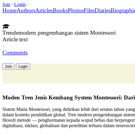
Join
·
Login
·
Home
Authors
Articles
Books
Photos
Files
Diaries
Biographi
Trendemodern pengembangan sistem Montessori
Article text
·
Comments
Join
Login
Moden Tren Jenis Kembang System Montessori: Dari 
Sistem Maria Montessori, yang didirikan lebih dari seratus tahun yang 
dalam konteks pendidikan global. Tren modern pengembangan sistem
filosofi metode — penghormatan kepada wujud bebas dan berpengem
digitalisasi, inklusi, globalisasi dan penelitian terbaru dalam neurosc