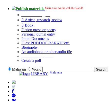
Share your works with the world!
Publish materials
Publication type?
Article, research, review
Book
Fiction prose or poetry
Personal journal entry
Photo Documents
Files: PDF\DOC\RAR\ZIP etc.
Biography
An audiobook or other audio file
Additional options:
Create a poll
Malaysia
World
Malaysia
LIBRARY