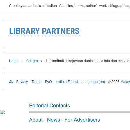
Create your author's collection of articles, books, author's works, biographies
LIBRARY PARTNERS
›
›
Home
Articles
Itali football di kejayaan dunia: masa lalu dan masa 
Privacy
Terms
FAQ
Invite a Friend
Language (en)
© 2026
Malays
Editorial Contacts
About
·
News
·
For Advertisers