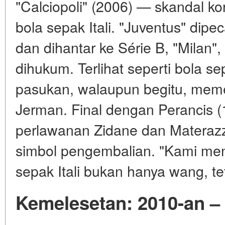
"Calciopoli" (2006) — skandal 
bola sepak Itali. "Juventus" dip
dan dihantar ke Série B, "Milan", 
dihukum. Terlihat seperti bola sep
pasukan, walaupun begitu, meme
Jerman. Final dengan Perancis (1
perlawanan Zidane dan Materazz
simbol pengembalian. "Kami me
sepak Itali bukan hanya wang, tet
Kemelesetan: 2010-an – 