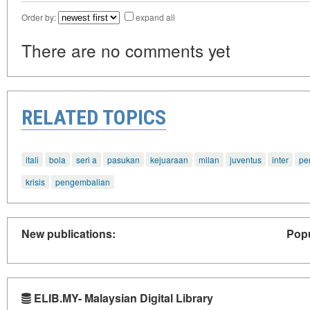
Order by:
expand all
There are no comments yet
RELATED TOPICS
itali
bola
seri a
pasukan
kejuaraan
milan
juventus
inter
pe
krisis
pengembalian
New publications:
Popu
ELIB.MY- Malaysian Digital Library