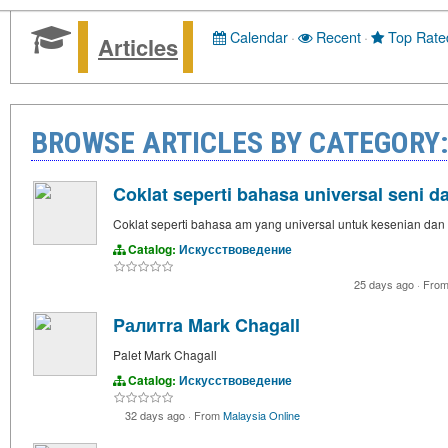
Calendar
·
Recent
·
Top Rate
Articles
BROWSE ARTICLES BY CATEGOR
Coklat seperti bahasa universal seni d
Coklat seperti bahasa am yang universal untuk kesenian dan 
Catalog:
Искусствоведение
25 days ago
·
Fro
Pалитra Mark Chagall
Palet Mark Chagall
Catalog:
Искусствоведение
32 days ago
·
From
Malaysia Online