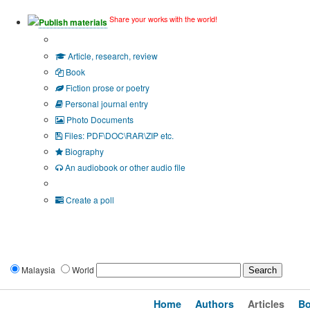
Share your works with the world!
Publish materials
Publication type?
Article, research, review
Book
Fiction prose or poetry
Personal journal entry
Photo Documents
Files: PDF\DOC\RAR\ZIP etc.
Biography
An audiobook or other audio file
Additional options:
Create a poll
Malaysia
World
Home
Authors
Articles
B