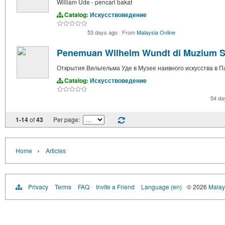
William Ude - pencari bakat
Catalog:
Искусствоведение
53 days ago
·
From
Malaysia Online
Penemuan Wilhelm Wundt di Muzium Se
Открытия Вильгельма Уде в Музее наивного искусства в 
Catalog:
Искусствоведение
54 da
1-14
of
43
Per page:
›
Home
Articles
Privacy
Terms
FAQ
Invite a Friend
Language (en)
© 2026
Malays