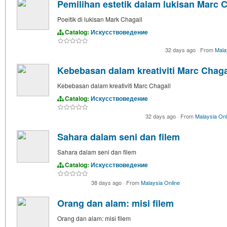
Pemilihan estetik dalam lukisan Marc 
Poeitik di lukisan Mark Chagall
Catalog:
Искусствоведение
32 days ago
·
From
Mala
Kebebasan dalam kreativiti Marc Chaga
Kebebasan dalam kreativiti Marc Chagall
Catalog:
Искусствоведение
32 days ago
·
From
Malaysia Onl
Sahara dalam seni dan filem
Sahara dalam seni dan filem
Catalog:
Искусствоведение
38 days ago
·
From
Malaysia Online
Orang dan alam: misi filem
Orang dan alam: misi filem