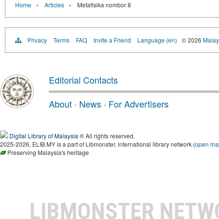
›
›
Home
Articles
Metafisika nombor 8
Privacy
Terms
FAQ
Invite a Friend
Language (en)
© 2026
Malays
Editorial Contacts
About
·
News
·
For Advertisers
Digital Library of Malaysia
® All rights reserved.
2025-2026, ELIB.MY is a part of Libmonster, international library network (
open ma
Preserving Malaysia's heritage
LIBMONSTER NET