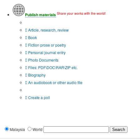
Share your works with the world!
Publish materials
Publication type?
Article, research, review
Book
Fiction prose or poetry
Personal journal entry
Photo Documents
Files: PDF\DOC\RAR\ZIP etc.
Biography
An audiobook or other audio file
Additional options:
Create a poll
Malaysia
World