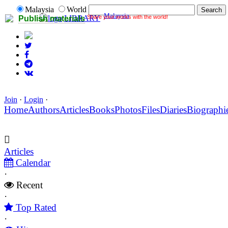
Malaysia
World
Malaysia
Share your works with the world!
LIBRARY
Publish materials
Join
·
Login
·
Home
Authors
Articles
Books
Photos
Files
Diaries
Biographi
Articles
Calendar
·
Recent
·
Top Rated
·