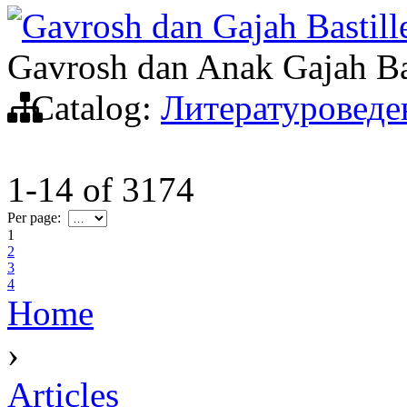
Gavrosh dan Gajah Bastill
Gavrosh dan Anak Gajah Ba
Catalog:
Литературоведе
1-14
of
3174
Per page:
1
2
3
4
Home
›
Articles