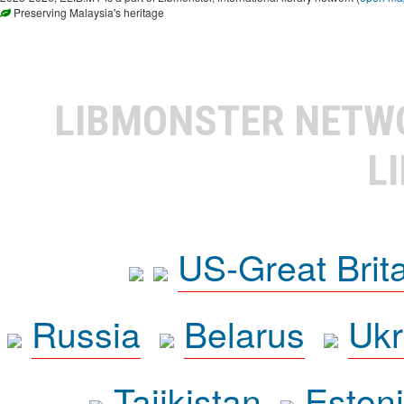
Preserving Malaysia's heritage
LIBMONSTER NET
L
US-Great Brit
Russia
Belarus
Ukr
Tajikistan
Eston