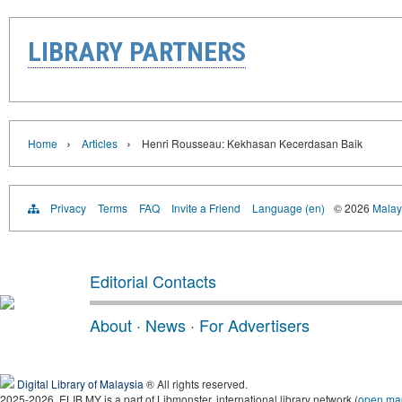
LIBRARY PARTNERS
›
›
Home
Articles
Henri Rousseau: Kekhasan Kecerdasan Baik
Privacy
Terms
FAQ
Invite a Friend
Language (en)
© 2026
Malays
Editorial Contacts
About
·
News
·
For Advertisers
Digital Library of Malaysia
® All rights reserved.
2025-2026, ELIB.MY is a part of Libmonster, international library network (
open ma