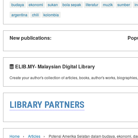
budaya
ekonomi
sukan
bola sepak
literatur
muzik
sumber
i
argentina
chili
kolombia
New publications:
Popu
ELIB.MY- Malaysian Digital Library
Create your author's collection of articles, books, author's works, biographies
LIBRARY PARTNERS
›
›
Home
Articles
Potensi Amerika Selatan dalam budaya, ekonomi, da