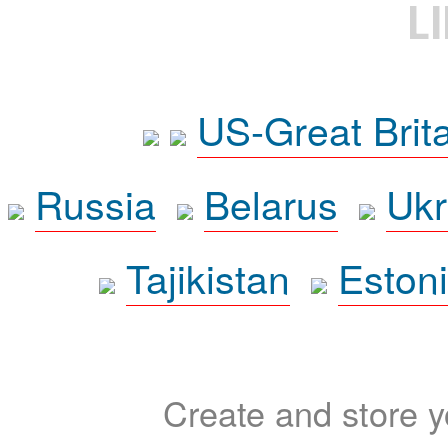
L
US-Great Brit
Russia
Belarus
Ukr
Tajikistan
Eston
Create and store yo