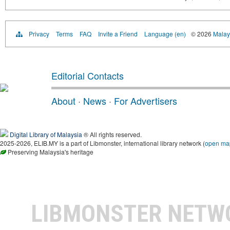
Privacy
Terms
FAQ
Invite a Friend
Language (en)
© 2026
Malays
Editorial Contacts
About
·
News
·
For Advertisers
Digital Library of Malaysia
® All rights reserved.
2025-2026, ELIB.MY is a part of Libmonster, international library network (
open ma
Preserving Malaysia's heritage
LIBMONSTER NET