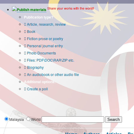
Share your works with the world!
Publish materials
Publication type?
Article, research, review
Book
Fiction prose or poetry
Personal journal entry
Photo Documents
Files: PDF\DOC\RAR\ZIP etc.
Biography
An audiobook or other audio file
Additional options:
Create a poll
Malaysia
World