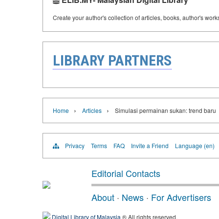
Create your author's collection of articles, books, author's wor
LIBRARY PARTNERS
›
›
Home
Articles
Simulasi permainan sukan: trend baru
Privacy
Terms
FAQ
Invite a Friend
Language (en)
Editorial Contacts
About
·
News
·
For Advertisers
Digital Library of Malaysia
® All rights reserved.