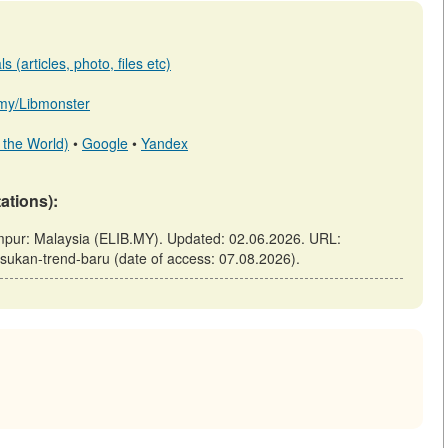
 (articles, photo, files etc)
b.my/Libmonster
 the World)
•
Google
•
Yandex
tations):
umpur: Malaysia (ELIB.MY). Updated: 02.06.2026. URL:
-sukan-trend-baru (date of access: 07.08.2026).