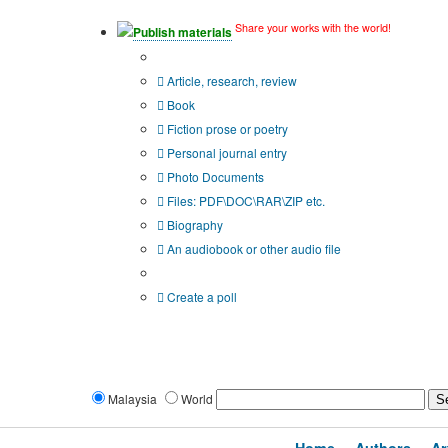
Share your works with the world!
Publish materials
Publication type?
Article, research, review
Book
Fiction prose or poetry
Personal journal entry
Photo Documents
Files: PDF\DOC\RAR\ZIP etc.
Biography
An audiobook or other audio file
Additional options:
Create a poll
Malaysia
World