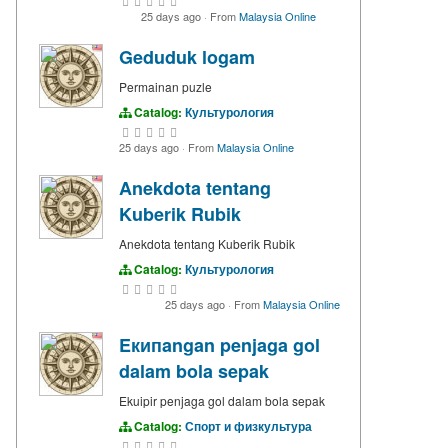
25 days ago
·
From
Malaysia Online
Geduduk logam
Permainan puzle
Catalog:
Культурология
25 days ago
·
From
Malaysia Online
Anekdota tentang
Kuberik Rubik
Anekdota tentang Kuberik Rubik
Catalog:
Культурология
25 days ago
·
From
Malaysia Online
Eкипangan penjaga gol
dalam bola sepak
Ekuipir penjaga gol dalam bola sepak
Catalog:
Спорт и физкультура