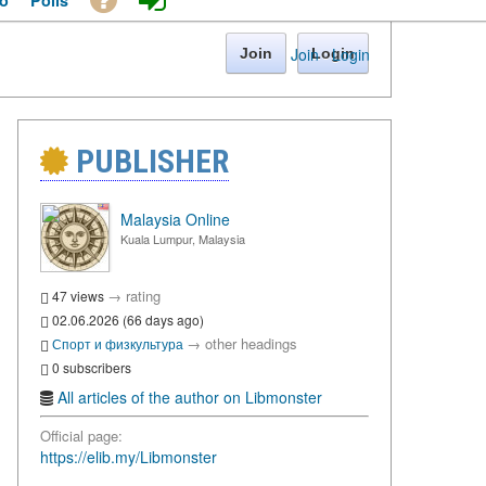
o
Polls
Join
·
Login
Join
Login
PUBLISHER
Malaysia Online
Kuala Lumpur, Malaysia
→
rating
47 views
02.06.2026 (66 days ago)
→
other headings
Спорт и физкультура
0 subscribers
All articles of the author on Libmonster
Official page:
https://elib.my/Libmonster