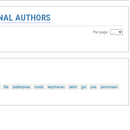
ONAL AUTHORS
Per page:
fifa
battlerpass
mode
kejohanan
akhir
gol
pas
permulaan