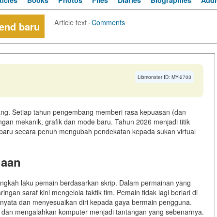
ticles
Books
Photos
Files
Diaries
Biographies
Audi
Article text
·
Comments
rend baru
Libmonster ID: MY-2703
bang. Setiap tahun pengembang memberi rasa kepuasan (dan
n mekanik, grafik dan mode baru. Tahun 2026 menjadi titik
nes baru secara penuh mengubah pendekatan kepada sukan virtual
jaan
ingkah laku pemain berdasarkan skrip. Dalam permainan yang
ngan saraf kini mengelola taktik tim. Pemain tidak lagi berlari di
la nyata dan menyesuaikan diri kepada gaya bermain pengguna.
, dan mengalahkan komputer menjadi tantangan yang sebenarnya.