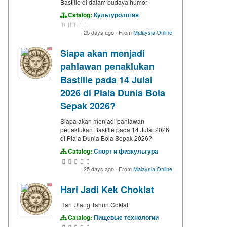
Bastille di dalam budaya humor
Catalog:
Культурология
25 days ago
·
From
Malaysia Online
Siapa akan menjadi
pahlawan penaklukan
Bastille pada 14 Julai
2026 di Piala Dunia Bola
Sepak 2026?
Siapa akan menjadi pahlawan
penaklukan Bastille pada 14 Julai 2026
di Piala Dunia Bola Sepak 2026?
Catalog:
Спорт и физкультура
25 days ago
·
From
Malaysia Online
Hari Jadi Kek Choklat
Hari Ulang Tahun Coklat
Catalog:
Пищевые технологии