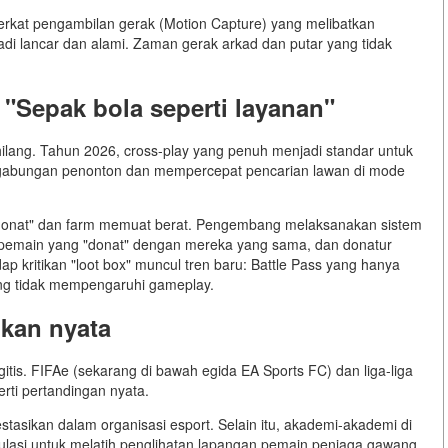
erkat pengambilan gerak (Motion Capture) yang melibatkan
di lancar dan alami. Zaman gerak arkad dan putar yang tidak
"Sepak bola seperti layanan"
hilang. Tahun 2026, cross-play yang penuh menjadi standar untuk
ggabungan penonton dan mempercepat pencarian lawan di mode
"donat" dan farm memuat berat. Pengembang melaksanakan sistem
 pemain yang "donat" dengan mereka yang sama, dan donatur
p kritikan "loot box" muncul tren baru: Battle Pass yang hanya
ang tidak mempengaruhi gameplay.
ukan nyata
gitis. FIFAe (sekarang di bawah egida EA Sports FC) dan liga-liga
erti pertandingan nyata.
tasikan dalam organisasi esport. Selain itu, akademi-akademi di
lasi untuk melatih penglihatan lapangan pemain penjaga gawang