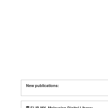
New publications:
ELIB.MY- Malaysian Digital Library