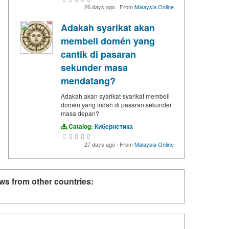
26 days ago
·
From
Malaysia Online
Adakah syarikat akan
membeli domén yang
cantik di pasaran
sekunder masa
mendatang?
Adakah akan syarikat-syarikat membeli
domén yang indah di pasaran sekunder
masa depan?
Catalog:
Кибернетика
27 days ago
·
From
Malaysia Online
ws from other countries: