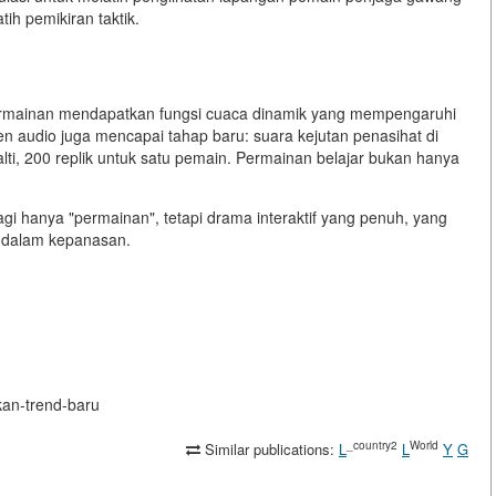
ih pemikiran taktik.
ermainan mendapatkan fungsi cuaca dinamik yang mempengaruhi
n audio juga mencapai tahap baru: suara kejutan penasihat di
ti, 200 replik untuk satu pemain. Permainan belajar bukan hanya
i hanya "permainan", tetapi drama interaktif yang penuh, yang
 dalam kepanasan.
ukan-trend-baru
_country2
World
Similar publications:
L
L
Y
G