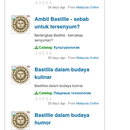
24 days ago
·
From
Malaysia Online
Ambil Bastille - sebab
untuk tersenyum?
Bertangkap Bastille - bercakap
senyuman?
Catalog:
Культурология
25 days ago
·
From
Malaysia Online
Bastilla dalam budaya
kulinar
Bastilles dalam budaya kulinar
Catalog:
Пищевые технологии
25 days ago
·
From
Malaysia Online
Bastille dalam budaya
humor