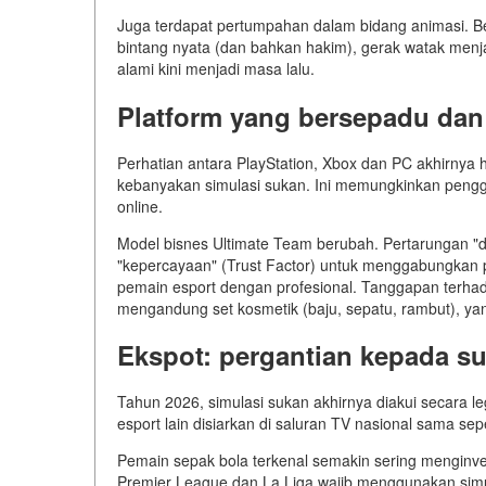
Juga terdapat pertumpahan dalam bidang animasi. B
bintang nyata (dan bahkan hakim), gerak watak menja
alami kini menjadi masa lalu.
Platform yang bersepadu dan 
Perhatian antara PlayStation, Xbox dan PC akhirnya 
kebanyakan simulasi sukan. Ini memungkinkan pen
online.
Model bisnes Ultimate Team berubah. Pertarungan 
"kepercayaan" (Trust Factor) untuk menggabungkan
pemain esport dengan profesional. Tanggapan terhada
mengandung set kosmetik (baju, sepatu, rambut), y
Ekspot: pergantian kepada s
Tahun 2026, simulasi sukan akhirnya diakui secara le
esport lain disiarkan di saluran TV nasional sama sep
Pemain sepak bola terkenal semakin sering menginves
Premier League dan La Liga wajib menggunakan simu