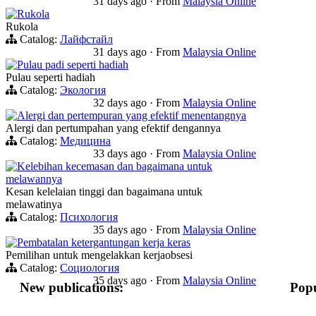
31 days ago
·
From
Malaysia Online
Rukola
Rukola
Catalog:
Лайфстайл
31 days ago
·
From
Malaysia Online
Pulau padi seperti hadiah
Pulau seperti hadiah
Catalog:
Экология
32 days ago
·
From
Malaysia Online
Alergi dan pertempuran yang efektif menentangnya
Alergi dan pertumpahan yang efektif dengannya
Catalog:
Медицина
33 days ago
·
From
Malaysia Online
Kelebihan kecemasan dan bagaimana untuk
melawannya
Kesan kelelaian tinggi dan bagaimana untuk
melawatinya
Catalog:
Психология
35 days ago
·
From
Malaysia Online
Pembatalan ketergantungan kerja keras
Pemilihan untuk mengelakkan kerjaobsesi
Catalog:
Социология
35 days ago
·
From
Malaysia Online
New publications:
Popu