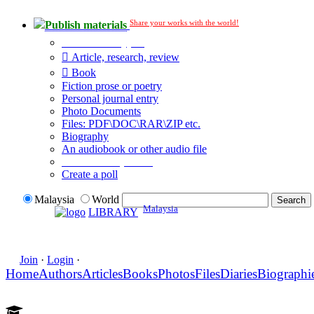
Share your works with the world!
Publish materials
Publication type?
Article, research, review
Book
Fiction prose or poetry
Personal journal entry
Photo Documents
Files: PDF\DOC\RAR\ZIP etc.
Biography
An audiobook or other audio file
Additional options:
Create a poll
Malaysia
World
Malaysia
LIBRARY
Join
·
Login
·
Home
Authors
Articles
Books
Photos
Files
Diaries
Biographi