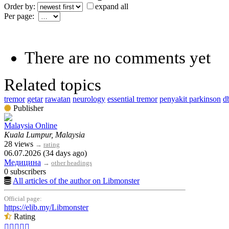
Order by:
expand all
Per page:
There are no comments yet
Related topics
tremor
getar
rawatan
neurology
essential tremor
penyakit parkinson
d
Publisher
Malaysia Online
Kuala Lumpur, Malaysia
28 views
→
rating
06.07.2026 (34 days ago)
Медицина
→
other headings
0 subscribers
All articles of the author on Libmonster
Official page:
https://elib.my/Libmonster
Rating




