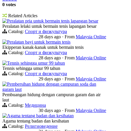
0 votes
Related Articles
Peralatan pria untuk bermain tenis lapangan besar
Peralatan lelaki untuk bermain tenis lapangan besar
Catalog:
Спорт и физкультура
28 days ago
·
From
Malaysia Online
Peralatan bayi untuk bermain tenis
Ekipperan kanak-kanak untuk bermain tenis
Catalog:
Спорт и физкультура
28 days ago
·
From
Malaysia Online
Tennis sehingga umur 99 tahun
Tennis sehingga umur 99 tahun
Catalog:
Спорт и физкультура
29 days ago
·
From
Malaysia Online
Pembersihan hidung dengan campuran soda dan
garam laut
Pembuangan hidung dengan campuran garam dan air
laut
Catalog:
Медицина
30 days ago
·
From
Malaysia Online
Agama tentang badan dan kesihatan
Agama tentang badan dan kesihatan
Catalog:
Религиоведение